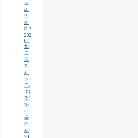
보
리
밥
어
디?
202
6 1
차
고
유
가
지
원
금,
‘이
것’
하
나
몰
라
서
30