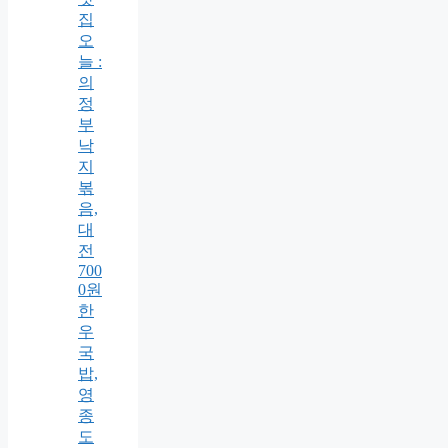
집
오
늘 :
의
정
부
낙
지
볶
음,
대
전
700
0원
한
우
국
밥,
영
종
도