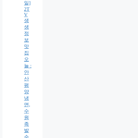
일]
2T
V
생
생
정
보
맛
집
오
늘 :
안
산
평
양
냉
면,
수
원
족
발
순