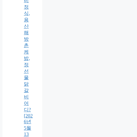
비
정
식,
용
산
해
방
촌
케
밥,
정
선
물
닭
갈
비
어
디?
[202
6년
5월
13