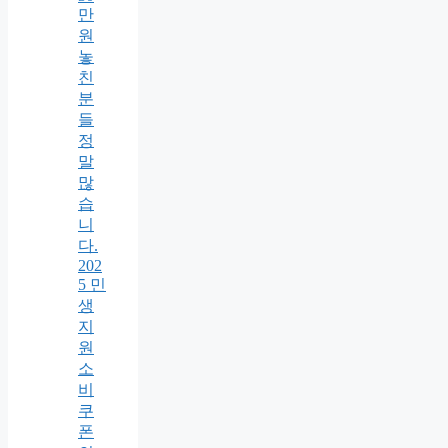
만
원
놓
친
분
들
정
말
많
습
니
다.
202
5 민
생
지
원
소
비
쿠
폰