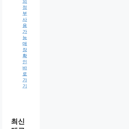
의
정
부
사
용
가
능
매
장
확
인
바
로
가
기
최신