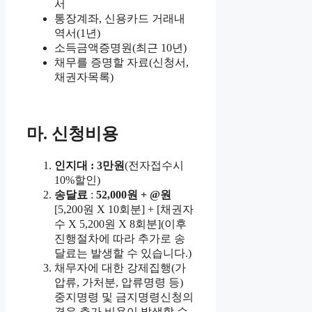
서
통장계좌, 신용카드 거래내
역서(1년)
소득금액증명원(최근 10년)
채무를 증명할 자료(신청서,
채권자목록)
마. 신청비용
인지대 : 3만원
(전자접수시
10%할인)
송달료
:
52,000원 + @원
[5,200원 X 10회분] + [채권자
수 X 5,200원 X 8회분](이후
진행절차에 따라 추가로 송
달료는 발생할 수 있습니다.)
채무자에 대한 강제집행(가
압류, 가처분, 압류명령 등)
중지명령 및 금지명령신청의
경우 추가 비용이 발생할 수