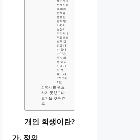
채무자가
변제계획
에 따른
변제를
완료한
경우 당
사자의
신청에
의하거나
직권으로
면책 결
정을 해
야 합니
다(「채
무자 회
생 및 파
산에 관
한 법
률」 제
624조제
1항)
2. 변제를 완료
하지 못했으나
요건을 갖춘 경
우
개인 회생이란?
가. 정의