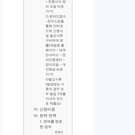
> 민원서식 양
식 모음 바로
가기]
2) 온라인접수
: 전자소송을
통해 인터넷
으로 신청서
및 필요서류
구비하여 제
출[대법원 홈
페이지 > 대국
민서비스 > 전
자민원센터 >
양식모음 > 개
인회생 바로
가기]
3)필요서류
(발급받는 서
류의 경우 모
두 발급 3개월
이내의 것으
로 제출요)
마. 신청비용
바. 효력-면책
1. 변제를 완료
한 경우
법원은