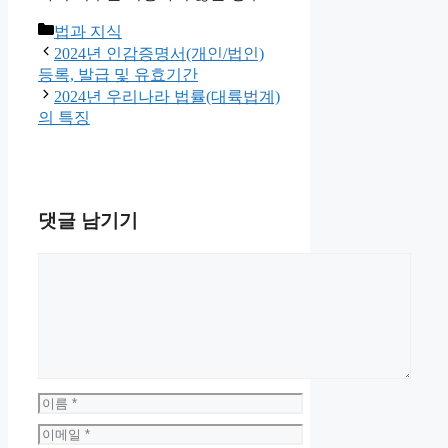
카
법과 지식
테
2024년 인감증명서(개인/법인)
고
등록, 발급 및 유효기간
리
2024년 우리나라 법률(대륙법계)
의 특징
댓글 남기기
댓
글
이
름
이