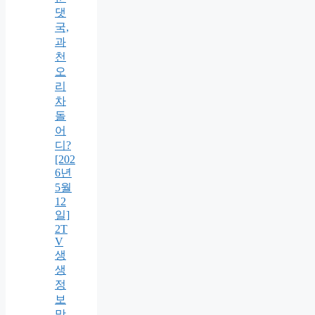
댓
국,
과
천
오
리
차
돌
어
디?
[202
6년
5월
12
일]
2T
V
생
생
정
보
맛