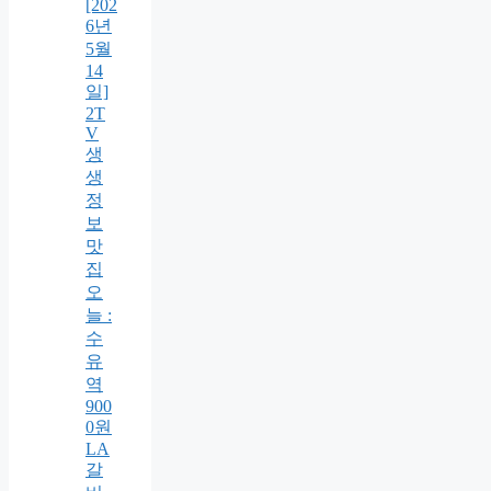
[202
6년
5월
14
일]
2T
V
생
생
정
보
맛
집
오
늘 :
수
유
역
900
0원
LA
갈