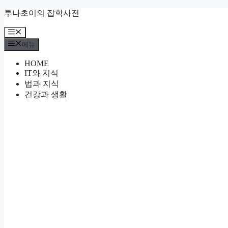
컨
투나초이의 잡학사전
텐
메
츠
뉴
로
메뉴
건
HOME
너
IT와 지식
뛰
법과 지식
기
건강과 생활