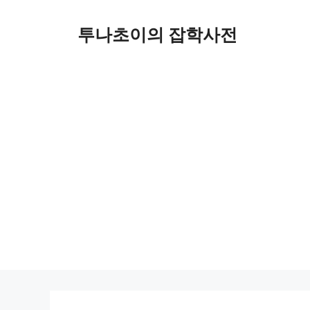
컨
텐
투나초이의 잡학사전
츠
로
건
너
뛰
기