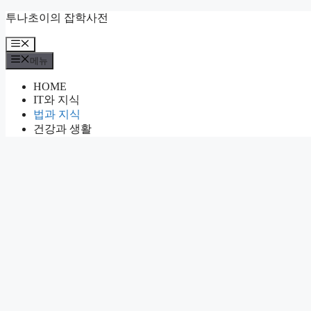
컨
투나초이의 잡학사전
텐
메
츠
뉴
로
메뉴
건
HOME
너
IT와 지식
뛰
법과 지식
기
건강과 생활