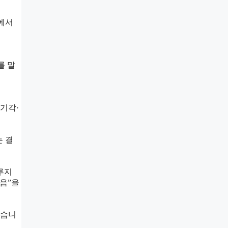
국에서
를 말
기각·
는 결
루지
음”을
있습니