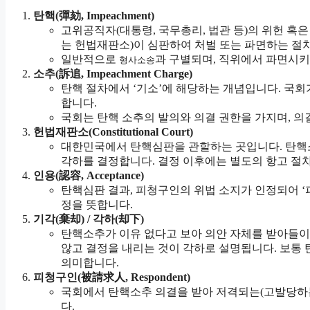
탄핵(彈劾, Impeachment)
고위공직자(대통령, 국무총리, 법관 등)의 위헌 혹
는 헌법재판소)이 심판하여 처벌 또는 파면하는 절
일반적으로
과 구별되며, 직위에서 파면시
형사소송
소추(訴追, Impeachment Charge)
탄핵 절차에서 ‘기소’에 해당하는 개념입니다. 국
합니다.
국회는 탄핵 소추의 발의와 의결 권한을 가지며, 
헌법재판소(Constitutional Court)
대한민국에서 탄핵심판을 관할하는 곳입니다. 탄핵소
각하를 결정합니다. 결정 이후에는 별도의 항고 절
인용(認容, Acceptance)
탄핵심판 결과, 피청구인의 위법 소지가 인정되어 ‘
정을 뜻합니다.
기각(棄却) / 각하(却下)
탄핵소추가 이유 없다고 보아 의안 자체를 받아들이
않고 결정을 내리는 것이 각하로 설명됩니다. 보통 
의미합니다.
피청구인(被請求人, Respondent)
국회에서 탄핵소추 의결을 받아 저격되는(고발당하는
다.