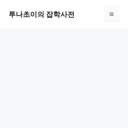
컨
텐
투나초이의 잡학사전
메
츠
로
뉴
건
너
뛰
기